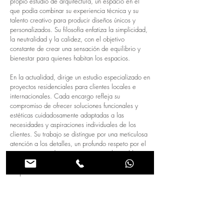
propio estudio de arquitectura, un espacio en el
que podía combinar su experiencia técnica y su
talento creativo para producir diseños únicos y
personalizados. Su filosofía enfatiza la simplicidad,
la neutralidad y la calidez, con el objetivo
constante de crear una sensación de equilibrio y
bienestar para quienes habitan los espacios.
En la actualidad, dirige un estudio especializado en
proyectos residenciales para clientes locales e
internacionales. Cada encargo refleja su
compromiso de ofrecer soluciones funcionales y
estéticas cuidadosamente adaptadas a las
necesidades y aspiraciones individuales de los
clientes. Su trabajo se distingue por una meticulosa
atención a los detalles, un profundo respeto por el
entorno construido y una pasión inquebrantable por
la arquitectura como medio para mejorar la vida de
las personas.
Contacto