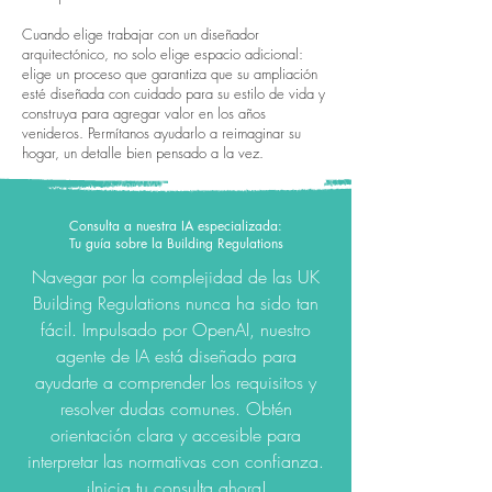
Cuando elige trabajar con un diseñador
arquitectónico, no solo elige espacio adicional:
elige un proceso que garantiza que su ampliación
esté diseñada con cuidado para su estilo de vida y
construya para agregar valor en los años
venideros. Permítanos ayudarlo a reimaginar su
hogar, un detalle bien pensado a la vez.
Consulta a nuestra IA especializada:
Tu guía sobre la Building Regulations
Navegar por la complejidad de las UK
Building Regulations nunca ha sido tan
fácil. Impulsado por OpenAI, nuestro
agente de IA está diseñado para
ayudarte a comprender los requisitos y
resolver dudas comunes. Obtén
orientación clara y accesible para
interpretar las normativas con confianza.
¡Inicia tu consulta ahora!