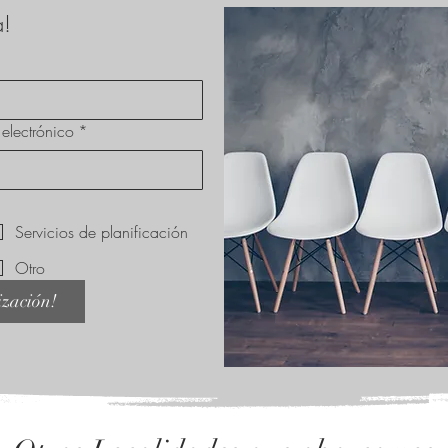
a!
electrónico
*
Servicios de planificación
Otro
ización!