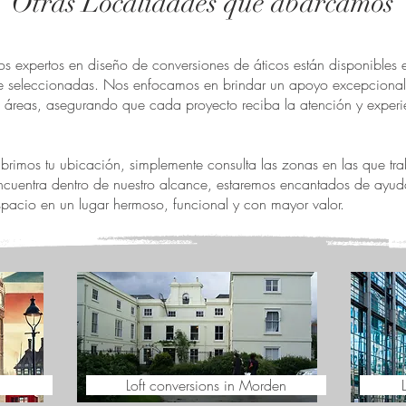
Otras Localidades que abarcamos
ios expertos en diseño de conversiones de áticos están disponibles
 seleccionadas. Nos enfocamos en brindar un apoyo excepcional 
as áreas, asegurando que cada proyecto reciba la atención y exper
ubrimos tu ubicación, simplemente consulta las zonas en las que tr
cuentra dentro de nuestro alcance, estaremos encantados de ayud
espacio en un lugar hermoso, funcional y con mayor valor.
Loft conversions in Morden