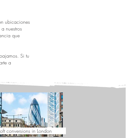
 en ubicaciones
a nuestros
iencia que
abajamos. Si tu
arte a
Loft conversions in London