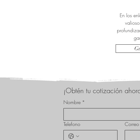
En los en
valioso
profundizar
ga
Gu
¡Obtén tu cotización ahor
Nombre
*
Telefono
Correo 