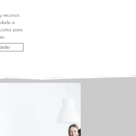
y recursos
darle a
isitos para
es.
trito