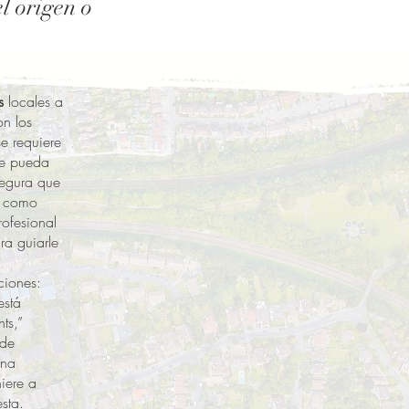
l origen o
s
locales a
on los
e requiere
ue pueda
segura que
s como
rofesional
ra guiarle
ciones:
está
ts,”
 de
una
iere a
sta.