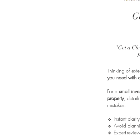
G
"Get a Cl
E
Thinking of ext
you need with o
For a
small inve
property
, detai
mistakes.
🔹 Instant clari
🔹 Avoid planni
🔹 Expert-revie