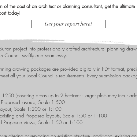
ion of the cost of an architect or planning consultant, get the ultima
ort today!
Get your report here!
Sutton project into professionally crafted architectural planning draw
on Council swiftly and seamlessly.
nning drawing packages are provided digitally in PDF format, preci
o meet all your Local Council's requirements. Every submission packa
1250 (covering areas up to 2 hectares; larger plots may incur addi
 Proposed layouts, Scale 1:500
layout, Scale 1:200 or 1:100
Existing and Proposed layouts, Scale 1:50 or 1:100
nd Proposed views, Scale 1:50 or 1:100
olve altering or replacing an existing structure, additional existing