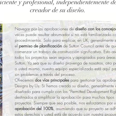
iciente y profesional, independientemente de
creador de su diseño.
Navegar por las aprobaciones de
diseño con los concejo
veces puede resultar abrumador si no está familiarizado c
procedimientos. Solo para explicar, en UK, generalmente s
el
permiso de planificación
de Sutton Council antes de q
comenzar un trabajo de construcción significativo. Esto a
todos los proyectos sean seguros y apropiados para área
Sutton. Ya sea que su diseño provenga de nosotros, otro p
o usted mismo, nuestro equipo especializado está aquí pa
sin problemas a través del proceso.
Ofrecemos
dos vías principales
para gestionar las aproba
Designs by Us: Si hemos creado su diseño, generalmente 
diseñado para cumplir con los “Permitted Development Righ
destinados a simplificar la aprobación para muchos tipos
proyectos. Siempre que sea posible, nos esforzamos por 
aprobación del 100%
, asumiendo que su proyecto se adh
estos derechos y usted está de acuerdo con nuestra propue