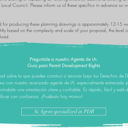
r Local Council. Please inform us of these specifics in advance so
nd for producing these planning drawings is approximately 12-15 w
htly based on the complexity and scale of your proposal, the level o
kload.
Preguntale a nuestro Agente de iA:
Guia para Permit Development Rights
dad sobre lo que puedes construir o renovar bajo los Derechos de D
tea con nuestro avanzado agente de IA, especialmente entrenado 
brindarte una orientación clara y confiable. Es rápido, fácil y está
ificar con confianza. ¡Pruébalo hoy mismo!
Ai Agent specialized in PDR