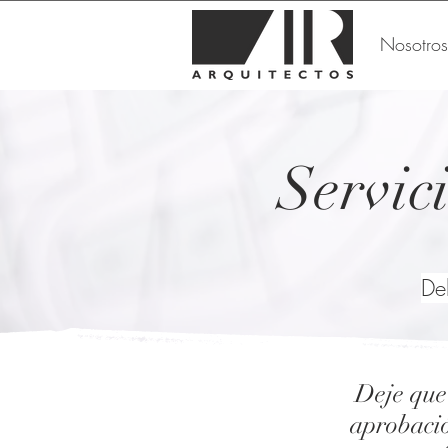
Nosotros
Servic
De
Deje que
aprobació