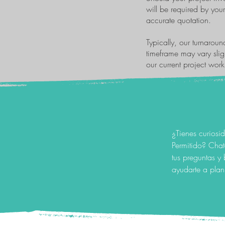
will be required by you
accurate quotation.
Typically, our turnarou
timeframe may vary slig
our current project wor
¿Tienes curiosi
Permitido? Cha
tus preguntas y 
ayudarte a plan