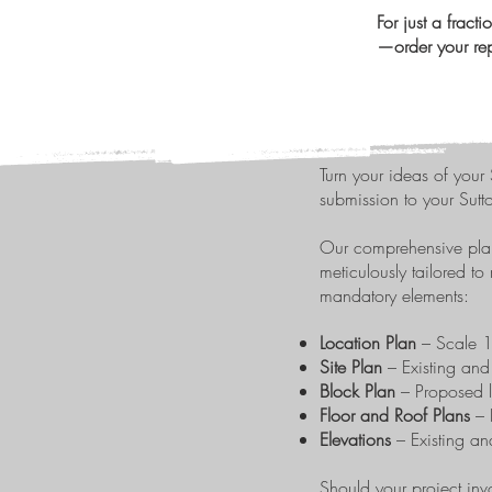
For just a fract
—order your rep
Turn your ideas of your 
submission to your Sutt
​Our comprehensive pla
meticulously tailored t
mandatory elements:
Location Plan
– Scale 1:
Site Plan
– Existing and
Block Plan
– Proposed 
Floor and Roof Plans
– 
Elevations
– Existing a
Should your project inv