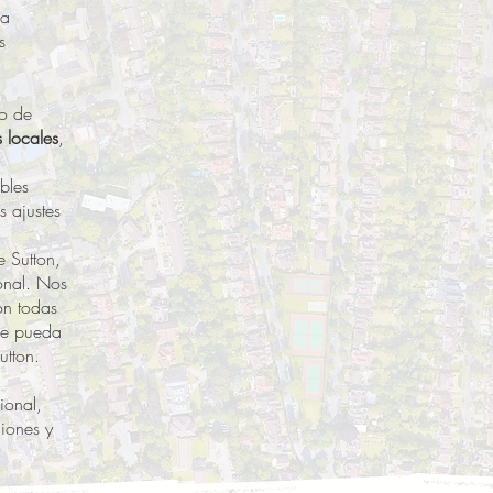
la
s
no de
 locales
,
bles
 ajustes
 Sutton,
onal. Nos
on todas
que pueda
utton.
ional,
iones y