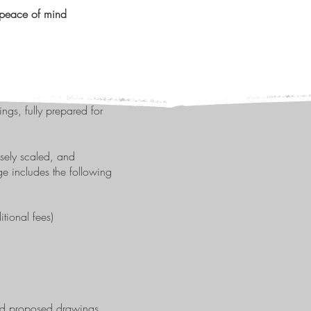
te peace of mind
ings, fully prepared for
sely scaled, and
ge includes the following
tional fees)
 and proposed drawings