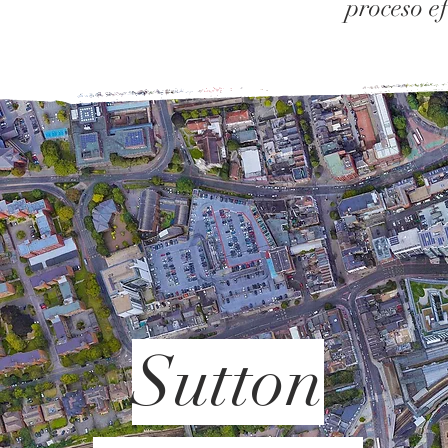
proceso ef
Sutton