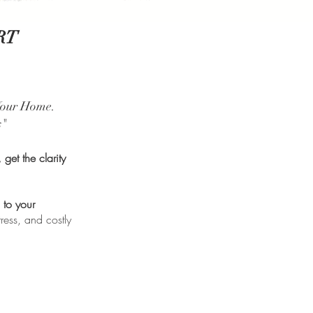
RT
Your Home.
s"
get the clarity
 to your
ress, and costly