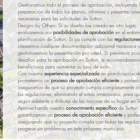
Gestionamos todo el proceso de aprobación, incluyendo 
preparación de todos los planos, informes y presentacione
necesarias para las solicitudes de Sutton.
Designs by Others: Si su diseño fue creado en otro lugar,
evaluaremos sus
posibilidades de aprobación
en el entor
planificación de Sutton. Si ya cumple con las
regulaciones
crearemos cualquier documentación adicional necesaria y
gestionaremos la presentación por usted. Si prevemos posi
desafíos para la aprobación en Sutton, le recomendaremos
beneficiosos para aumentar su tasa de éxito.
Con nuestra
experiencia especializada
en planificación de
prometemos un
proceso de aprobación eficiente
y profesi
aseguramos de que su proyecto cumpla completamente c
las regulaciones, eliminando el estrés innecesario, para 
seguir adelante y disfrutar de las mejoras de su hogar en S
Aprovechando nuestro
conocimiento específico
de Sutton,
garantizamos un
proceso de aprobación eficiente
y profes
asegurando que su proyecto cumpla con todas las regulac
progrese sin problemas en este próspero municipio.