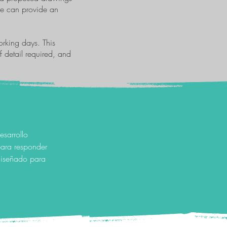
 we can provide an
orking days. This
f detail required, and
esarrollo
para responder
 diseñado para