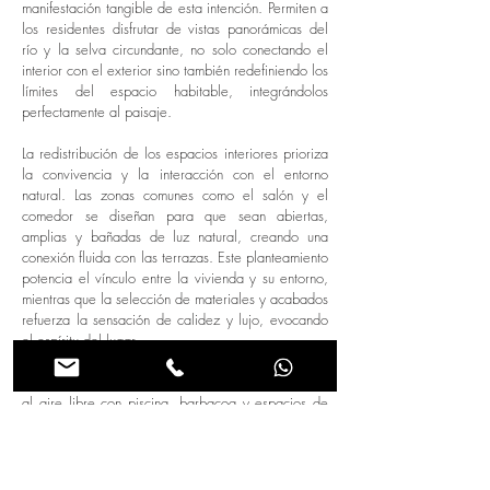
manifestación tangible de esta intención. Permiten a
los residentes disfrutar de vistas panorámicas del
río y la selva circundante, no solo conectando el
interior con el exterior sino también redefiniendo los
límites del espacio habitable, integrándolos
perfectamente al paisaje.
La redistribución de los espacios interiores prioriza
la convivencia y la interacción con el entorno
natural. Las zonas comunes como el salón y el
comedor se diseñan para que sean abiertas,
amplias y bañadas de luz natural, creando una
conexión fluida con las terrazas. Este planteamiento
potencia el vínculo entre la vivienda y su entorno,
mientras que la selección de materiales y acabados
refuerza la sensación de calidez y lujo, evocando
el espíritu del lugar.
En los niveles inferiores, un área de entretenimiento
al aire libre con piscina, barbacoa y espacios de
relajación crea una conexión directa con la
naturaleza. Este espacio se convierte en un centro
social que celebra el paisaje circundante y el clima
único de la región, manteniendo al mismo tiempo