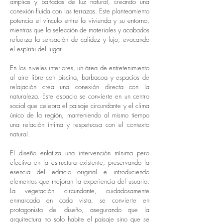
amplias y bañadas de luz natural, creando una
conexión fluida con las terrazas. Este planteamiento
potencia el vínculo entre la vivienda y su entorno,
mientras que la selección de materiales y acabados
refuerza la sensación de calidez y lujo, evocando
el espíritu del lugar.
En los niveles inferiores, un área de entretenimiento
al aire libre con piscina, barbacoa y espacios de
relajación crea una conexión directa con la
naturaleza. Este espacio se convierte en un centro
social que celebra el paisaje circundante y el clima
único de la región, manteniendo al mismo tiempo
una relación íntima y respetuosa con el contexto
natural.
El diseño enfatiza una intervención mínima pero
efectiva en la estructura existente, preservando la
esencia del edificio original e introduciendo
elementos que mejoran la experiencia del usuario.
La vegetación circundante, cuidadosamente
enmarcada en cada vista, se convierte en
protagonista del diseño, asegurando que la
arquitectura no solo habite el paisaje sino que se