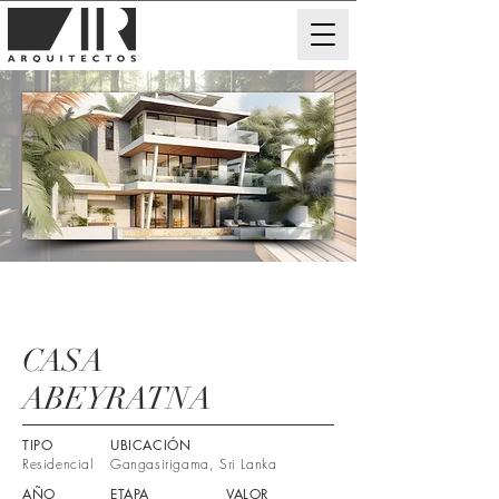
CASA
ABEYRATNA
TIPO
UBICACIÓN
Residencial
Gangasirigama, Sri Lanka
AÑO
ETAPA
VALOR