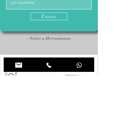
Enviar
< Volver a Herramientas
CONTACTO
Londres.
info@air-arq.com
| +44 (0)
77 59811
-AIR
(247)