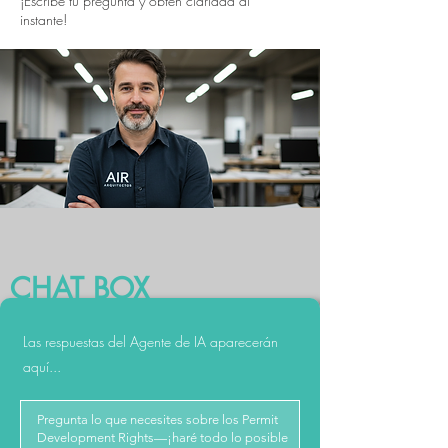
¡Escribe tu pregunta y obtén claridad al
instante!
CHAT BOX
Las respuestas del Agente de IA aparecerán
aquí...