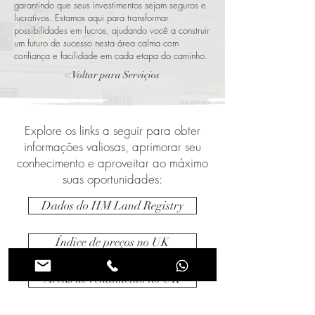
garantindo que seus investimentos sejam seguros e
lucrativos. Estamos aqui para transformar
possibilidades em lucros, ajudando você a construir
um futuro de sucesso nesta área calma com
confiança e facilidade em cada etapa do caminho.
< Voltar para Serviçios
Explore os links a seguir para obter
informações valiosas, aprimorar seu
conhecimento e aproveitar ao máximo
suas oportunidades:
Dados do HM Land Registry
Índice de preços no UK
Áreas de rendimento no UK
< Voltar para serviços