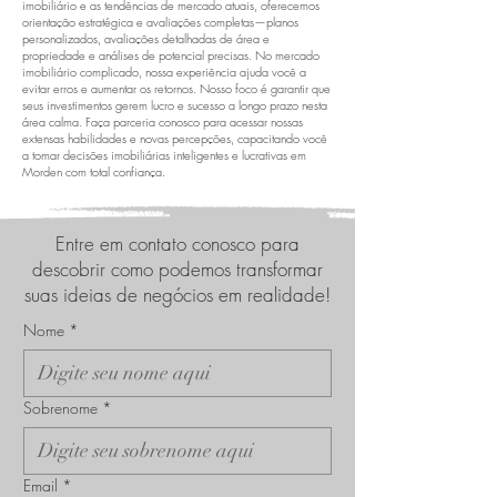
imobiliário e as tendências de mercado atuais, oferecemos
orientação estratégica e avaliações completas—planos
personalizados, avaliações detalhadas de área e
propriedade e análises de potencial precisas. No mercado
imobiliário complicado, nossa experiência ajuda você a
evitar erros e aumentar os retornos. Nosso foco é garantir que
seus investimentos gerem lucro e sucesso a longo prazo nesta
área calma. Faça parceria conosco para acessar nossas
extensas habilidades e novas percepções, capacitando você
a tomar decisões imobiliárias inteligentes e lucrativas em
Morden com total confiança.
Entre em contato conosco para
descobrir como podemos transformar
suas ideias de negócios em realidade!
Nome
*
Sobrenome
*
Email
*