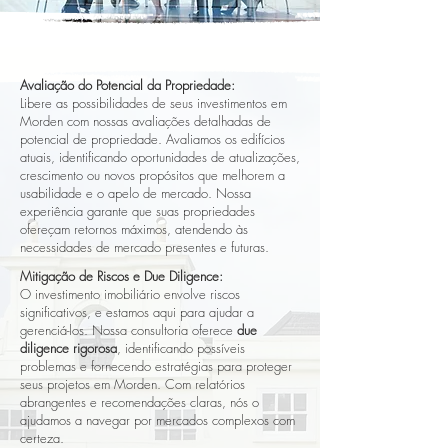
Avaliação do Potencial da Propriedade:
Libere as possibilidades de seus investimentos em
Morden com nossas avaliações detalhadas de
potencial de propriedade. Avaliamos os edifícios
atuais, identificando oportunidades de atualizações,
crescimento ou novos propósitos que melhorem a
usabilidade e o apelo de mercado. Nossa
experiência garante que suas propriedades
ofereçam retornos máximos, atendendo às
necessidades de mercado presentes e futuras.
Mitigação de Riscos e Due Diligence:
O investimento imobiliário envolve riscos
significativos, e estamos aqui para ajudar a
gerenciá-los. Nossa consultoria oferece
due
diligence rigorosa
, identificando possíveis
problemas e fornecendo estratégias para proteger
seus projetos em Morden. Com relatórios
abrangentes e recomendações claras, nós o
ajudamos a navegar por mercados complexos com
certeza.