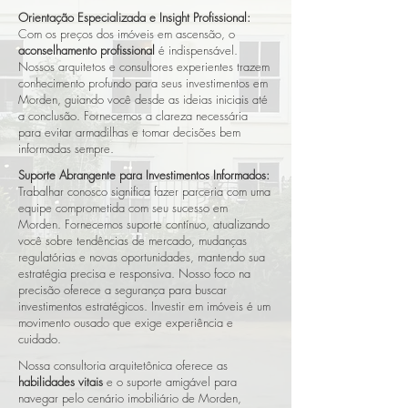
Orientação Especializada e Insight Profissional:
Com os preços dos imóveis em ascensão, o
aconselhamento profissional
é indispensável.
Nossos arquitetos e consultores experientes trazem
conhecimento profundo para seus investimentos em
Morden, guiando você desde as ideias iniciais até
a conclusão. Fornecemos a clareza necessária
para evitar armadilhas e tomar decisões bem
informadas sempre.
Suporte Abrangente para Investimentos Informados:
Trabalhar conosco significa fazer parceria com uma
equipe comprometida com seu sucesso em
Morden. Fornecemos suporte contínuo, atualizando
você sobre tendências de mercado, mudanças
regulatórias e novas oportunidades, mantendo sua
estratégia precisa e responsiva. Nosso foco na
precisão oferece a segurança para buscar
investimentos estratégicos. Investir em imóveis é um
movimento ousado que exige experiência e
cuidado.
Nossa consultoria arquitetônica oferece as
habilidades vitais
e o suporte amigável para
navegar pelo cenário imobiliário de Morden,