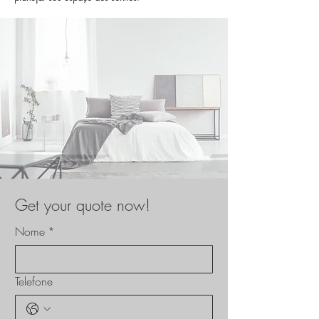
Get your quote now!
Nome
*
Telefone