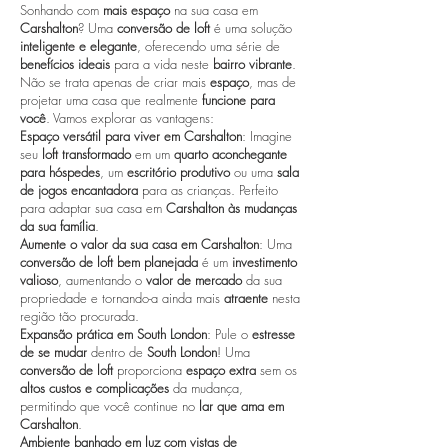
Sonhando com
mais espaço
na sua casa em
Carshalton
? Uma
conversão de loft
é uma solução
inteligente e elegante
, oferecendo uma série de
benefícios ideais
para a vida neste
bairro vibrante
.
Não se trata apenas de criar mais
espaço
, mas de
projetar uma casa que realmente
funcione para
você
. Vamos explorar as vantagens:
Espaço versátil para viver em Carshalton
: Imagine
seu
loft transformado
em um
quarto aconchegante
para hóspedes
, um
escritório produtivo
ou uma
sala
de jogos encantadora
para as crianças. Perfeito
para adaptar sua casa em
Carshalton às mudanças
da sua família
.
Aumente o valor da sua casa em Carshalton
: Uma
conversão de loft bem planejada
é um
investimento
valioso
, aumentando o
valor de mercado
da sua
propriedade e tornando-a ainda mais
atraente
nesta
região tão procurada.
Expansão prática em South London
: Pule o
estresse
de se mudar
dentro de
South London
! Uma
conversão de loft
proporciona
espaço extra
sem os
altos custos e complicações
da mudança,
permitindo que você continue no
lar que ama em
Carshalton
.
Ambiente banhado em luz com vistas de