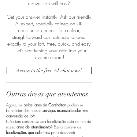
conversion will cost?
Get your answer instantly! Ask our friendly
AI expert, specially trained on UK
construction prices, for a clear,
straightforward cost estimate tailored
exactly to your loft. Free, quick, and easy
—let’s start turning your attic into your
favourite room!
Access to the free AI chat now!
Outras áreas que atendemos
Agora, os
belos lares de Carshalton
podem se
beneficiar dos nossos
serviços especializados em
conversão de loft
.
Não tem certeza se sua localização está dentro da
nossa
área de atendimento
? Basta conferir as
localizações que cobrimos
para descobrir