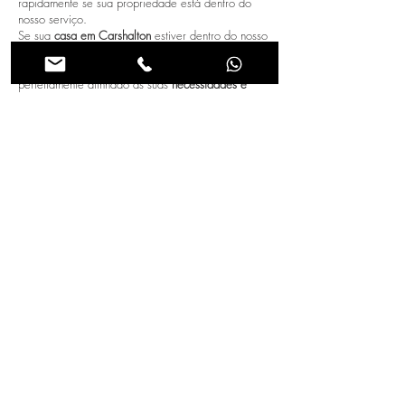
rapidamente se sua propriedade está dentro do
nosso serviço.
Se sua
casa em Carshalton
estiver dentro do nosso
alcance
, teremos o prazer de ajudá-lo a
transformar
seu loft
em um espaço
bonito e altamente funcional
,
perfeitamente alinhado às suas
necessidades e
aspirações
.
Loft conversions in UK
Loft conversions in Morden