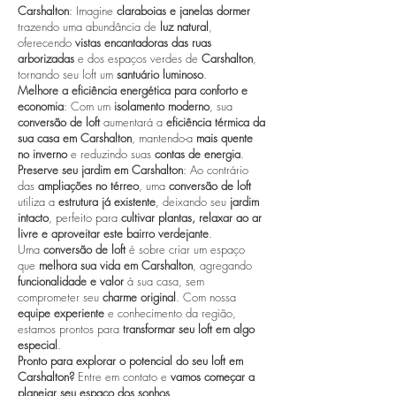
Carshalton
: Imagine
claraboias e janelas dormer
trazendo uma abundância de
luz natural
,
oferecendo
vistas encantadoras das ruas
arborizadas
e dos espaços verdes de
Carshalton
,
tornando seu loft um
santuário luminoso
.
Melhore a eficiência energética para conforto e
economia
: Com um
isolamento moderno
, sua
conversão de loft
aumentará a
eficiência térmica da
sua casa em Carshalton
, mantendo-a
mais quente
no inverno
e reduzindo suas
contas de energia
.
Preserve seu jardim em Carshalton
: Ao contrário
das
ampliações no térreo
, uma
conversão de loft
utiliza a
estrutura já existente
, deixando seu
jardim
intacto
, perfeito para
cultivar plantas, relaxar ao ar
livre e aproveitar este bairro verdejante
.
Uma
conversão de loft
é sobre criar um espaço
que
melhora sua vida em Carshalton
, agregando
funcionalidade e valor
à sua casa, sem
comprometer seu
charme original
. Com nossa
equipe experiente
e conhecimento da região,
estamos prontos para
transformar seu loft em algo
especial
.
Pronto para explorar o potencial do seu loft em
Carshalton?
Entre em contato e
vamos começar a
planejar seu espaço dos sonhos
.