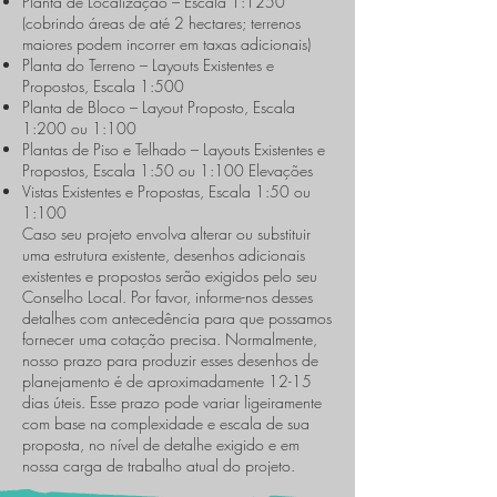
Planta de Localização – Escala 1:1250
(cobrindo áreas de até 2 hectares; terrenos
maiores podem incorrer em taxas adicionais)
Planta do Terreno – Layouts Existentes e
Propostos, Escala 1:500
Planta de Bloco – Layout Proposto, Escala
1:200 ou 1:100
Plantas de Piso e Telhado – Layouts Existentes e
Propostos, Escala 1:50 ou 1:100 Elevações
Vistas Existentes e Propostas, Escala 1:50 ou
1:100
Caso seu projeto envolva alterar ou substituir
uma estrutura existente, desenhos adicionais
existentes e propostos serão exigidos pelo seu
Conselho Local. Por favor, informe-nos desses
detalhes com antecedência para que possamos
fornecer uma cotação precisa. Normalmente,
nosso prazo para produzir esses desenhos de
planejamento é de aproximadamente 12-15
dias úteis. Esse prazo pode variar ligeiramente
com base na complexidade e escala de sua
proposta, no nível de detalhe exigido e em
nossa carga de trabalho atual do projeto.