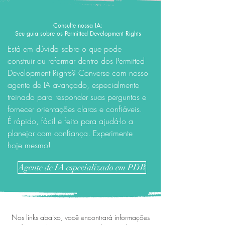
Consulte nossa IA:
Seu guia sobre os Permitted Development Rights
Está em dúvida sobre o que pode
construir ou reformar dentro dos Permitted
Development Rights? Converse com nosso
agente de IA avançado, especialmente
treinado para responder suas perguntas e
fornecer orientações claras e confiáveis.
É rápido, fácil e feito para ajudá-lo a
planejar com confiança. Experimente
hoje mesmo!
Agente de IA especializado em PDR
Nos links abaixo, você encontrará informações