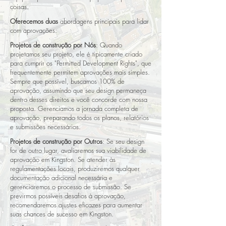
coisas.
Oferecemos duas
abordagens principais para lidar
com aprovações:
Projetos de construção por Nós
: Quando
projetamos seu projeto, ele é tipicamente criado
para cumprir os "Permitted Development Rights", que
frequentemente permitem aprovações mais simples.
Sempre que possível, buscamos 100% de
aprovação, assumindo que seu design permaneça
dentro desses direitos e você concorde com nossa
proposta. Gerenciamos a jornada completa de
aprovação, preparando todos os planos, relatórios
e submissões necessários.
Projetos de construção por Outros
: Se seu design
for de outro lugar, avaliaremos sua viabilidade de
aprovação em Kingston. Se atender às
regulamentações locais, produziremos qualquer
documentação adicional necessária e
gerenciaremos o processo de submissão. Se
previrmos possíveis desafios à aprovação,
recomendaremos ajustes eficazes para aumentar
suas chances de sucesso em Kingston.