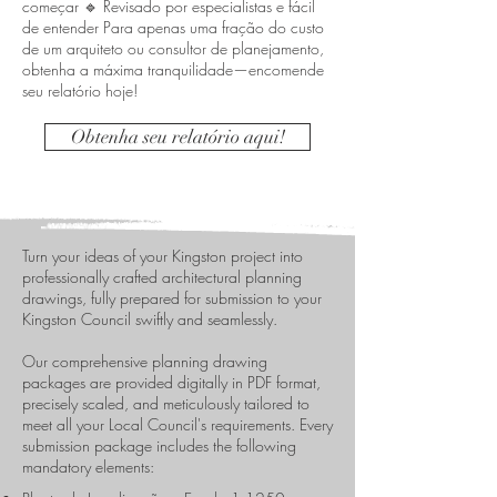
começar 🔹 Revisado por especialistas e fácil
de entender Para apenas uma fração do custo
de um arquiteto ou consultor de planejamento,
obtenha a máxima tranquilidade—encomende
seu relatório hoje!
Obtenha seu relatório aqui!
Turn your ideas of your Kingston project into
professionally crafted architectural planning
drawings, fully prepared for submission to your
Kingston Council swiftly and seamlessly.
​Our comprehensive planning drawing
packages are provided digitally in PDF format,
precisely scaled, and meticulously tailored to
meet all your Local Council's requirements. Every
submission package includes the following
mandatory elements: