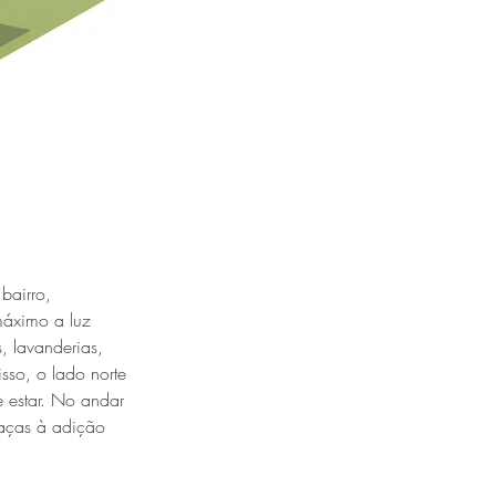
bairro,
máximo a luz
, lavanderias,
sso, o lado norte
e estar. No andar
raças à adição