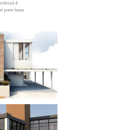
rários) é
l para lazer,