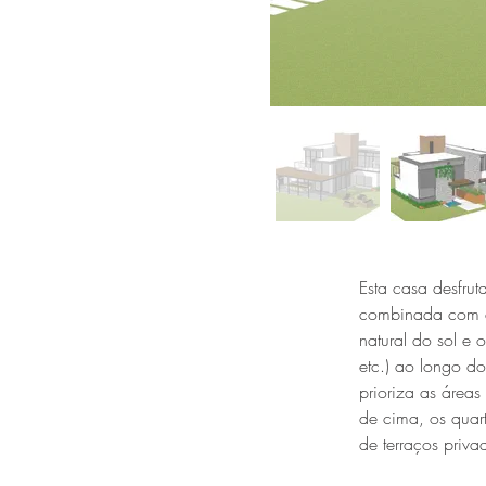
Esta casa desfrut
combinada com ex
natural do sol e
etc.) ao longo do
prioriza as área
de cima, os quar
de terraços priva