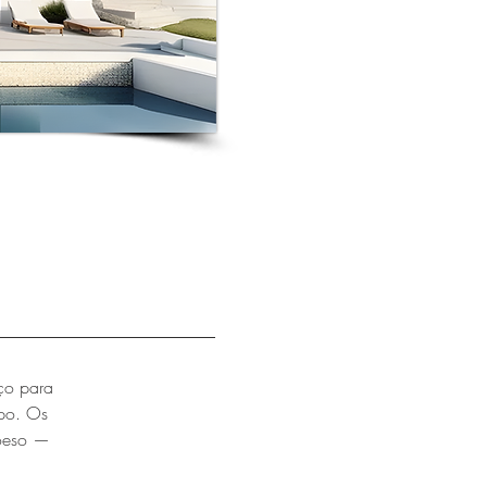
ço para
po. Os
coeso —