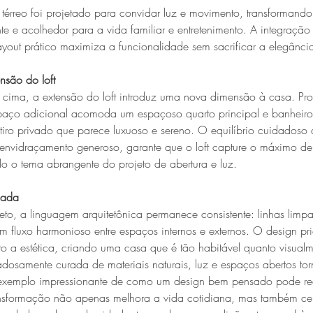
térreo foi projetado para convidar luz e movimento, transforman
nte e acolhedor para a vida familiar e entretenimento. A integraç
yout prático maximiza a funcionalidade sem sacrificar a elegânci
ensão do loft
 cima, a extensão do loft introduz uma nova dimensão à casa. Pr
spaço adicional acomoda um espaçoso quarto principal e banheiro 
tiro privado que parece luxuoso e sereno. O equilíbrio cuidadoso
vidraçamento generoso, garante que o loft capture o máximo de 
do o tema abrangente do projeto de abertura e luz.
cada
to, a linguagem arquitetônica permanece consistente: linhas limpas
m fluxo harmonioso entre espaços internos e externos. O design pri
o a estética, criando uma casa que é tão habitável quanto visualm
dosamente curada de materiais naturais, luz e espaços abertos tor
exemplo impressionante de como um design bem pensado pode red
ransformação não apenas melhora a vida cotidiana, mas também cel