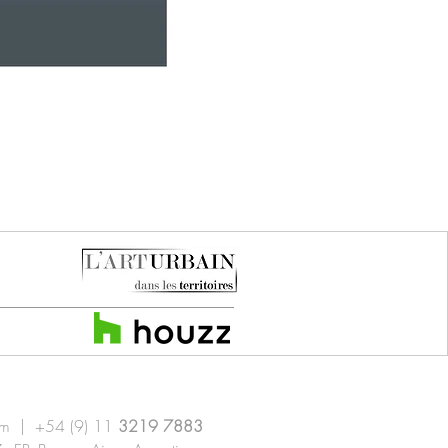
om
| +54 (9) 11
3219 7883