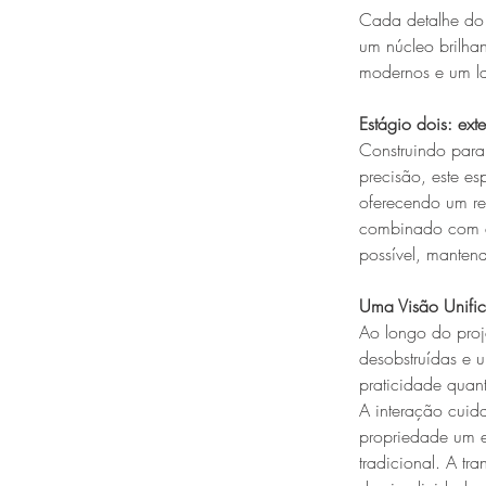
Cada detalhe do 
um núcleo brilha
modernos e um la
Estágio dois: ext
Construindo para
precisão, este e
oferecendo um re
combinado com en
possível, manten
Uma Visão Unifi
Ao longo do proje
desobstruídas e u
praticidade quant
A interação cuida
propriedade um 
tradicional. A t