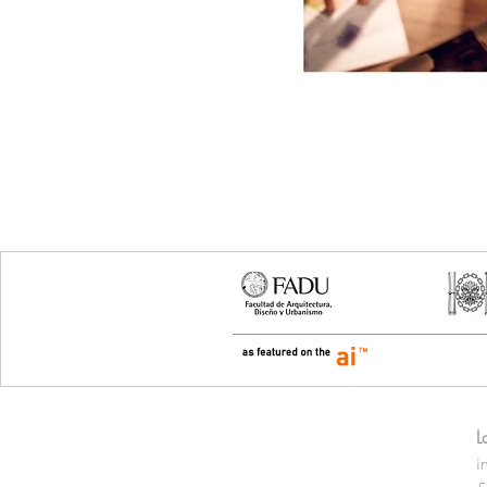
CONTATO
L
i