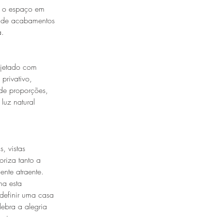
do o espaço em
ão de acabamentos
a.
ojetado com
privativo,
 de proporções,
luz natural
, vistas
oriza tanto a
ente atraente.
na esta
efinir uma casa
ebra a alegria