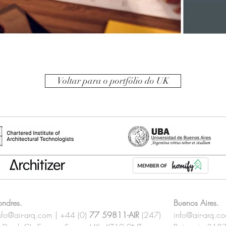
Voltar para o portfólio do UK
ondres.
Buenos Aires.
nfo@air-arq.com
| +44 (0)
77 59811-AIR
(247)
info@air-arq.c