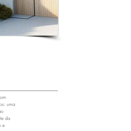
 com
dos: uma
ão
te da
o e