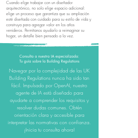
Cuando elige trabajar con un diseñador
arquitectónico, no solo elige espacio adicional:
elige un proceso que garantiza que su ampliación
esté diseñada con cuidado para su estilo de vida y
construya para agregar valor en los años
venideros. Permítanos ayudarlo a reimaginar su
hogar, un detalle bien pensado a la vez.
Consulta a nuestra IA especializada:
Tu guía sobre la Building Regulations
Navegar por la complejidad de las UK
Building Regulations nunca ha sido tan
fácil. Impulsado por OpenAI, nuestro
agente de IA está diseñado para
ayudarte a comprender los requisitos y
resolver dudas comunes. Obtén
orientación clara y accesible para
interpretar las normativas con confianza.
¡Inicia tu consulta ahora!