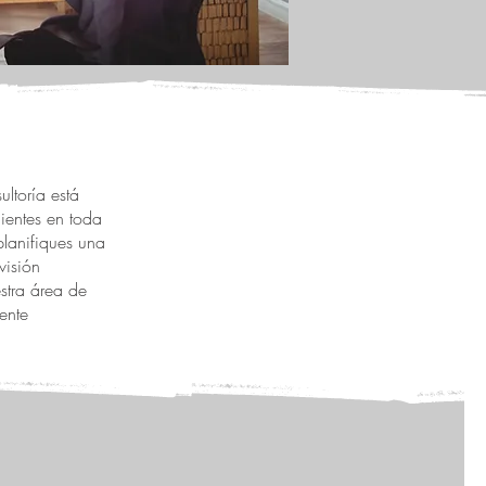
ultoría está
ientes en toda
planifiques una
visión
stra área de
ente