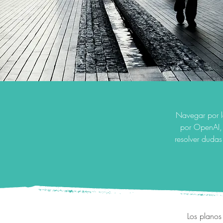
Navegar por l
por OpenAI, 
resolver dudas
Los planos