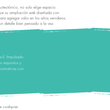
itectónico, no solo elige espacio
que su ampliación esté diseñada con
para agregar valor en los años venideros.
un detalle bien pensado a la vez.
cil. Impulsado
 requisitos y
 normativas con
e cualquier