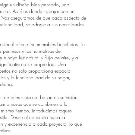
exige un diseño bien pensado, una
 futuro. Aquí es donde trabajar con un
al. Nos aseguramos de que cada aspecto de
uncionalidad, se adapte a sus necesidades
esional ofrece innumerables beneficios. Le
s permisos y las normativas de
ue haya luz natural y flujo de aire, y a
significativo a su propiedad. Una
pertos no solo proporciona espacio
ión y la funcionalidad de su hogar,
idiana.
s de primer piso se basan en su visión.
armoniosas que se combinen a la
 al mismo tiempo, introducimos toques
tilo. Desde el concepto hasta la
ión y experiencia a cada proyecto, lo que
ativas.