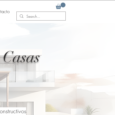
tacto
r Casas
nstructivos