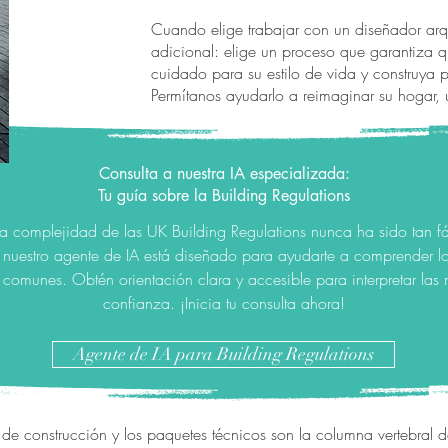
Cuando elige trabajar con un diseñador arqu
adicional: elige un proceso que garantiza 
cuidado para su estilo de vida y construya 
Permítanos ayudarlo a reimaginar su hogar, 
Consulta a nuestra IA especializada:
Tu guía sobre la Building Regulations
a complejidad de las UK Building Regulations nunca ha sido tan fá
nuestro agente de IA está diseñado para ayudarte a comprender los
 comunes. Obtén orientación clara y accesible para interpretar las
confianza. ¡Inicia tu consulta ahora!
Agente de IA para Building Regulations
 de construcción y los paquetes técnicos son la columna vertebral d