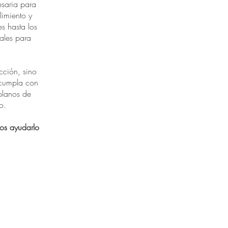
esaria para
imiento y
s hasta los
iales para
cción, sino
 cumpla con
 planos de
o.
os ayudarlo