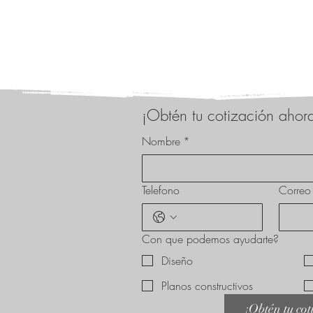
¡Obtén tu cotización ahor
Nombre
*
Telefono
Correo 
Con que podemos ayudarte?
Diseño
Planos constructivos
¡Obtén tu cot