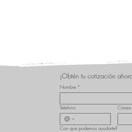
¡Obtén tu cotización ahor
Nombre
*
Telefono
Correo 
Con que podemos ayudarte?