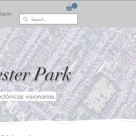
tacto
ster Park
tónicas visionarias.