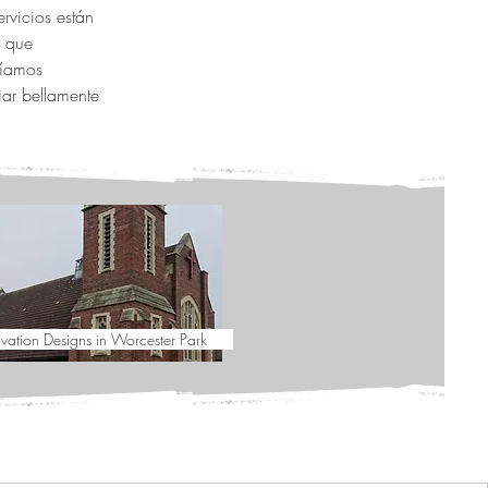
rvicios están
s que
ríamos
iar bellamente
vation Designs in Worcester Park