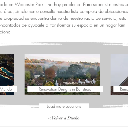
cado en Worcester Park, ¡no hay problema! Para saber si nuestros se
su área, simplemente consulte nuestra lista completa de ubicacione
u propiedad se encuentra dentro de nuestro radio de servicio, esta
ncantados de ayudarle a transformar su espacio en un hogar famil
ional.
l Mundo
Renovation Designs in Banstead
Reno
Load more Locations
< Volver a Diseño