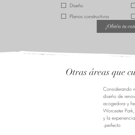
Diseño
Planos constructivos
¡Obtén tu cot
Otras áreas que c
¿Considerando r
diseño de reno
acogedora y fam
Worcester Park
y la experienci
perfecto.