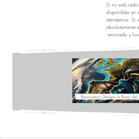
Si no está radi
disponibles en 
atendemos. Si s
absolutamente e
renovado y func
Renovation Designs in Resto de