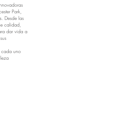
innovadoras
ester Park,
s. Desde las
de calidad,
ara dar vida a
 sus
, cada uno
aleza