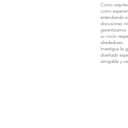
Como arquitec
como experien
entendiendo e
discusiones in
garantizamos u
su visión resp
alrededores.
Investigue la
diseñado espec
amigable y ce