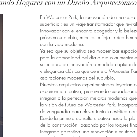
ndo Hogares con un Diseño Arquitectónico 
En Worcester Park, la renovación de una cas
superficial; es un viaje transformador que revi
innovador con el encanto acogedor y la belleza
próspero suburbio, mientras refleja la rica he
con la vida moderna.
Ya sea que su objetivo sea modernizar espacios
para la comodidad del día a día o aumentar el
soluciones de renovación a medida capturan l
y elegancia clásica que define a Worcester Park
aspiraciones modernas del suburbio.
Nuestros arquitectos experimentados inyectan
experiencia creativa, preservando cuidadosament
integran a la perfección mejoras modernas que 
la visión de futuro de Worcester Park, incorpo
de vanguardia para elevar tanto la estética co
Desde la primera consulta creativa hasta la plan
de la construcción, pasando por los toques fin
integrado garantiza una renovación ejecutada 