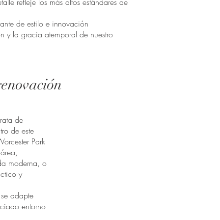
lle refleje los más altos estándares de
lante de estilo e innovación
ón y la gracia atemporal de nuestro
renovación
rata de
tro de este
orcester Park
 área,
ida moderna, o
ctico y
 se adapte
ciado entorno