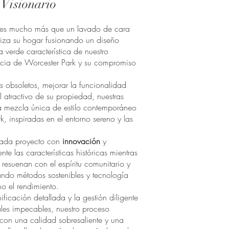
Visionario
a es mucho más que un lavado de cara
taliza su hogar fusionando un diseño
 verde característica de nuestro
rencia de Worcester Park y su compromiso
 obsoletos, mejorar la funcionalidad
 atractivo de su propiedad, nuestras
a mezcla única de estilo contemporáneo
, inspiradas en el entorno sereno y las
 cada proyecto con
innovación
y
e las características históricas mientras
resuenan con el espíritu comunitario y
rando métodos sostenibles y tecnología
mo el rendimiento.
ificación detallada y la gestión diligente
ales impecables, nuestro proceso
con una calidad sobresaliente y una