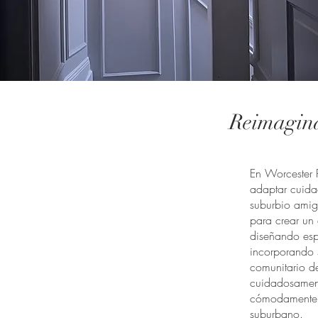
Reimagina
En Worcester 
adaptar cuida
suburbio amig
para crear un 
diseñando esp
incorporando 
comunitario d
cuidadosament
cómodamente a
suburbano.